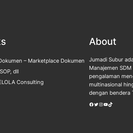
ks
About
Jumadi Subur ada
okumen – Marketplace
Dokumen
Manajemen SDM ya
 SOP, dll
pengalaman menge
LOLA Consulting
multinasional hi
dengan bendera 
Facebook
Twitter
Instagram
YouTube
TikTok