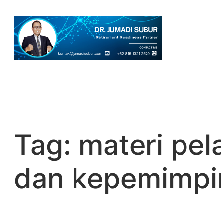
Skip
to
content
Tag:
materi pel
dan kepemimpi