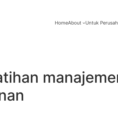
Home
About
Untuk Perusa
atihan manajeme
nan