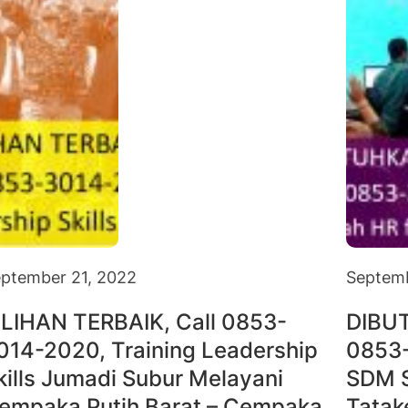
ptember 21, 2022
Septemb
ILIHAN TERBAIK, Call 0853-
DIBU
014-2020, Training Leadership
0853
kills Jumadi Subur Melayani
SDM S
empaka Putih Barat – Cempaka
Tatak