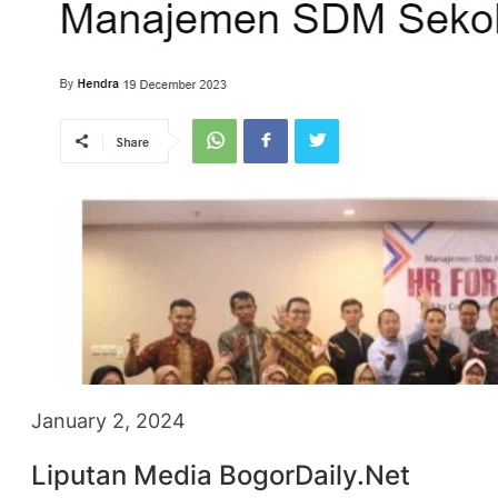
0
S
T
January 2, 2024
Liputan Media BogorDaily.Net