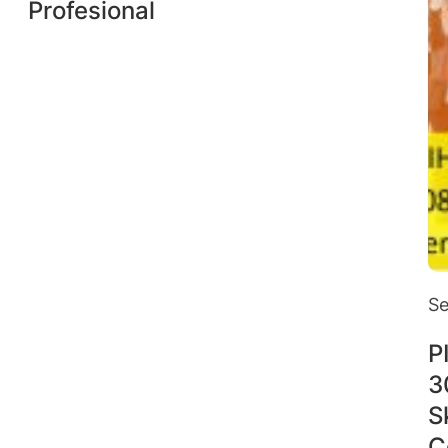
Profesional
Se
P
3
S
C