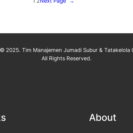
1
2
Next Page
→
 © 2025. Tim Manajemen Jumadi Subur & Tatakelola C
All Rights Reserved.
ks
About