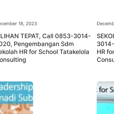
cember 18, 2023
Decembe
ILIHAN TEPAT, Call 0853-3014-
SEKO
020, Pengembangan Sdm
3014-
ekolah HR for School Tatakelola
HR fo
onsulting
Consu