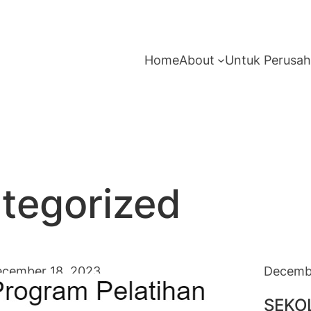
Home
About
Untuk Perusa
tegorized
cember 18, 2023
Decembe
IBUTUHKAN SEKOLAH, Call
SEKOL