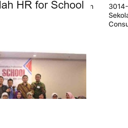
853-3014-2020, Manajemen
3014-
DM Sekolah HR for School
Sekol
atakelola Consulting
Consu